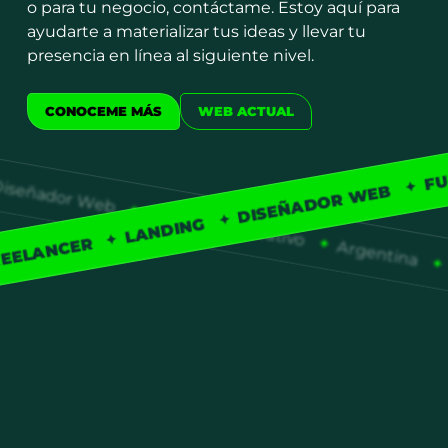
o para tu negocio, contáctame. Estoy aquí para
ayudarte a materializar tus ideas y llevar tu
presencia en línea al siguiente nivel.
CONOCEME MÁS
WEB ACTUAL
FU
Diseñador Web
DISEÑADOR WEB
Funnel
LANDING
Creativo
EELANCER
Argentina